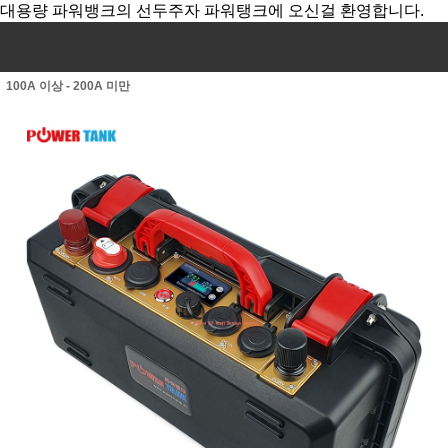
대용량 파워뱅크의 선두주자 파워탱크에 오신걸 환영합니다.
100A 이상 - 200A 미만