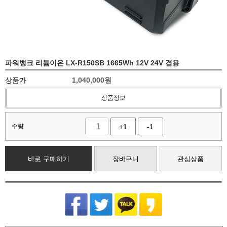
파워뱅크 리튬이온 LX-R150SB 1665Wh 12V 24V 겸용
상품가
1,040,000
원
상품정보
수량
+1
-1
바로 구매하기
장바구니
관심상품