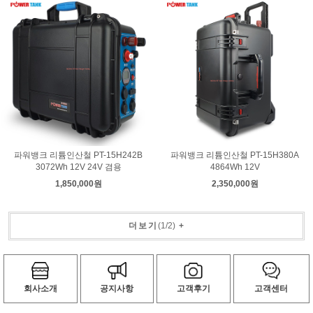
파워뱅크 리튬인산철 PT-15H242B
파워뱅크 리튬인산철 PT-15H380A
3072Wh 12V 24V 겸용
4864Wh 12V
1,850,000원
2,350,000원
더보기
(
1
/
2
)
+
회사소개
공지사항
고객후기
고객센터