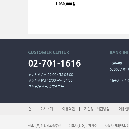
1,030,000원
CUSTOMER
CENTER
BANK IN
02-701-1616
국민은행 :
639037-01-
상담시간:AM 09:00~PM 06:00
점심시간:PM 12:00~PM 01:00
예금주 : (
토요일/일요일/공휴일 휴무
홈
회사소개
이용약관
개인정보취급방침
이용안
상호: (주)삼성비즈솔루션
대표자(성명) : 김한수
사업자 등록번호 안내 