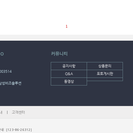
1
FO
커뮤니티
공지사항
상품문의
003514
Q&A
포토게시판
동영상
주)삼성비즈솔루션
내
고객센터
: [123-86-26312]