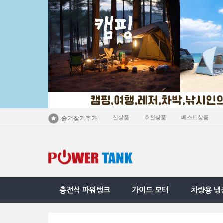
신상품
추천상품
베스트상품
즐겨찾기추가
충전식 파워탱크
가이드 모터
차량용 냉