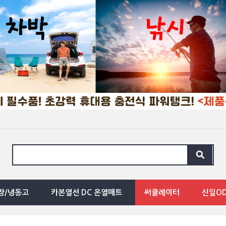
장/냉동고
카본열선 DC 온열매트
써큘레이터
신일O