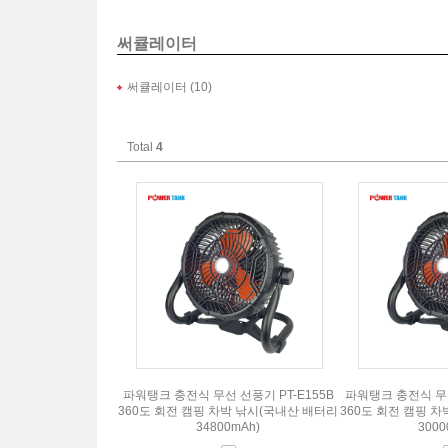
써큘레이터
써큘레이터 (10)
Total
4
파워탱크 충전식 무선 선풍기 PT-E155B
파워탱크 충전식 무선
360도 회전 캠핑 차박 낚시(국내산 배터리
360도 회전 캠핑 
34800mAh)
3000