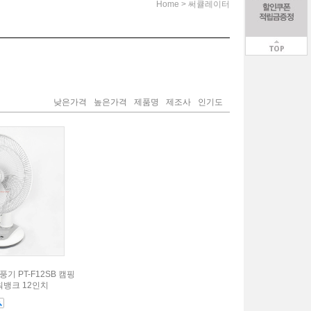
>
Home
써큘레이터
낮은가격
높은가격
제품명
제조사
인기도
기 PT-F12SB 캠핑
워뱅크 12인치