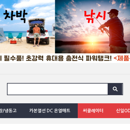
장/냉동고
카본열선 DC 온열매트
써큘레이터
신일O