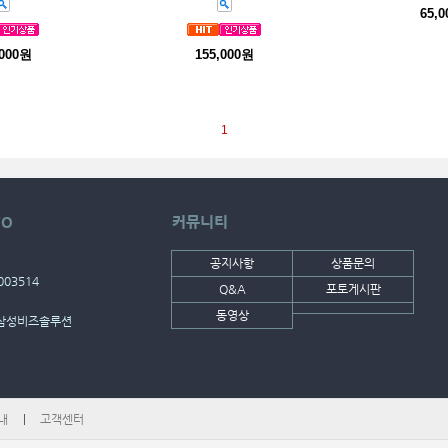
65,
,000원
155,000원
1
FO
커뮤니티
공지사항
상품문의
003514
Q&A
포토게시판
동영상
주)삼성비즈솔루션
내
고객센터