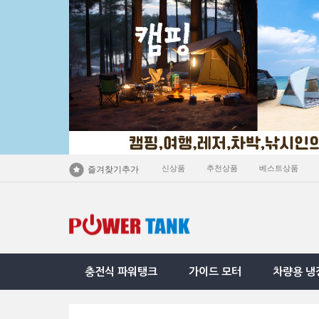
신상품
추천상품
베스트상품
즐겨찾기추가
충전식 파워탱크
가이드 모터
차량용 냉