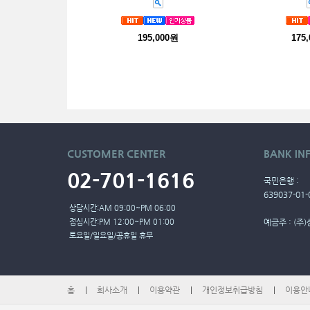
195,000원
175
CUSTOMER
CENTER
BANK IN
02-701-1616
국민은행 :
639037-01-
상담시간:AM 09:00~PM 06:00
점심시간:PM 12:00~PM 01:00
예금주 : (
토요일/일요일/공휴일 휴무
홈
회사소개
이용약관
개인정보취급방침
이용안